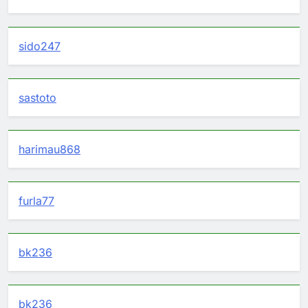
sido247
sastoto
harimau868
furla77
bk236
bk236