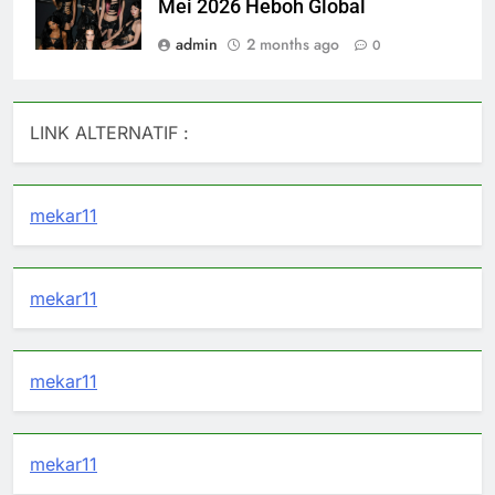
Mei 2026 Heboh Global
admin
2 months ago
0
LINK ALTERNATIF :
mekar11
mekar11
mekar11
mekar11