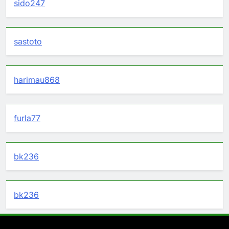
sido247
sastoto
harimau868
furla77
bk236
bk236