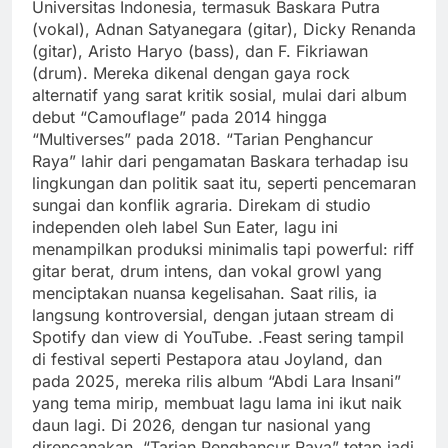
Universitas Indonesia, termasuk Baskara Putra
(vokal), Adnan Satyanegara (gitar), Dicky Renanda
(gitar), Aristo Haryo (bass), dan F. Fikriawan
(drum). Mereka dikenal dengan gaya rock
alternatif yang sarat kritik sosial, mulai dari album
debut “Camouflage” pada 2014 hingga
“Multiverses” pada 2018. “Tarian Penghancur
Raya” lahir dari pengamatan Baskara terhadap isu
lingkungan dan politik saat itu, seperti pencemaran
sungai dan konflik agraria. Direkam di studio
independen oleh label Sun Eater, lagu ini
menampilkan produksi minimalis tapi powerful: riff
gitar berat, drum intens, dan vokal growl yang
menciptakan nuansa kegelisahan. Saat rilis, ia
langsung kontroversial, dengan jutaan stream di
Spotify dan view di YouTube. .Feast sering tampil
di festival seperti Pestapora atau Joyland, dan
pada 2025, mereka rilis album “Abdi Lara Insani”
yang tema mirip, membuat lagu lama ini ikut naik
daun lagi. Di 2026, dengan tur nasional yang
direncanakan, “Tarian Penghancur Raya” tetap jadi