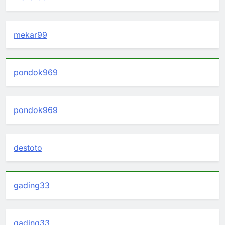
mekar99
pondok969
pondok969
destoto
gading33
gading33