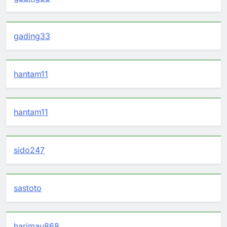
gading33
hantam11
hantam11
sido247
sastoto
harimau868