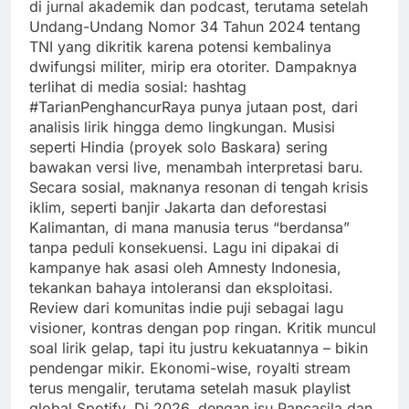
di jurnal akademik dan podcast, terutama setelah
Undang-Undang Nomor 34 Tahun 2024 tentang
TNI yang dikritik karena potensi kembalinya
dwifungsi militer, mirip era otoriter. Dampaknya
terlihat di media sosial: hashtag
#TarianPenghancurRaya punya jutaan post, dari
analisis lirik hingga demo lingkungan. Musisi
seperti Hindia (proyek solo Baskara) sering
bawakan versi live, menambah interpretasi baru.
Secara sosial, maknanya resonan di tengah krisis
iklim, seperti banjir Jakarta dan deforestasi
Kalimantan, di mana manusia terus “berdansa”
tanpa peduli konsekuensi. Lagu ini dipakai di
kampanye hak asasi oleh Amnesty Indonesia,
tekankan bahaya intoleransi dan eksploitasi.
Review dari komunitas indie puji sebagai lagu
visioner, kontras dengan pop ringan. Kritik muncul
soal lirik gelap, tapi itu justru kekuatannya – bikin
pendengar mikir. Ekonomi-wise, royalti stream
terus mengalir, terutama setelah masuk playlist
global Spotify. Di 2026, dengan isu Pancasila dan