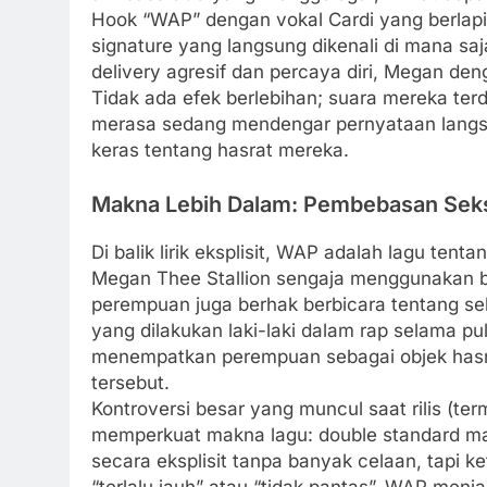
Hook “WAP” dengan vokal Cardi yang berlapi
signature yang langsung dikenali di mana sa
delivery agresif dan percaya diri, Megan de
Tidak ada efek berlebihan; suara mereka t
merasa sedang mendengar pernyataan langsu
keras tentang hasrat mereka.
Makna Lebih Dalam: Pembebasan Seksu
Di balik lirik eksplisit, WAP adalah lagu te
Megan Thee Stallion sengaja menggunakan 
perempuan juga berhak berbicara tentang se
yang dilakukan laki-laki dalam rap selama p
menempatkan perempuan sebagai objek hasra
tersebut.
Kontroversi besar yang muncul saat rilis (term
memperkuat makna lagu: double standard masi
secara eksplisit tanpa banyak celaan, tapi 
“terlalu jauh” atau “tidak pantas”. WAP me