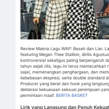
Review Makna Lagu WAP: Basah dan Liar. L
featuring Megan Thee Stallion, dirilis Agustu
kontroversial sekaligus paling berpengaruh 
tahun sejak rilis, lagu ini terus memecahkan re
saja), memenangkan penghargaan, dan memic
kebebasan ekspresi, serta double standard da
Producer yang berat dan hook yang langsung 
deklarasi kekuasaan seksual perempuan yang
permintaan maaf.
BERITA BASKET
Lirik yang Langsung dan Penuh Kekua