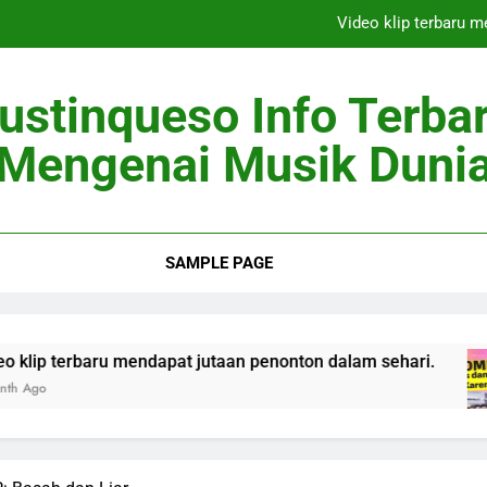
Video klip terbaru 
Berita Musik 
ustinqueso Info Terba
Artis Top Dunia
Mengenai Musik Duni
Penyanyi Pendat
Video klip terbaru 
SAMPLE PAGE
Berita Musik 
Artis Top Dunia
baru mendapat jutaan penonton dalam sehari.