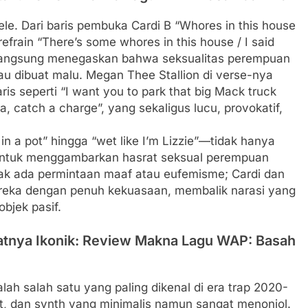
tele. Dari baris pembuka Cardi B “Whores in this house
efrain “There’s some whores in this house / I said
ni langsung menegaskan bahwa seksualitas perempuan
u dibuat malu. Megan Thee Stallion di verse-nya
s seperti “I want you to park that big Mack truck
igga, catch a charge”, yang sekaligus lucu, provokatif,
 a pot” hingga “wet like I’m Lizzie”—tidak hanya
s untuk menggambarkan hasrat seksual perempuan
dak ada permintaan maaf atau eufemisme; Cardi dan
eka dengan penuh kekuasaan, membalik narasi yang
bjek pasif.
atnya Ikonik: Review Makna Lagu WAP: Basah
ah salah satu yang paling dikenal di era trap 2020-
t, dan synth yang minimalis namun sangat menonjol.