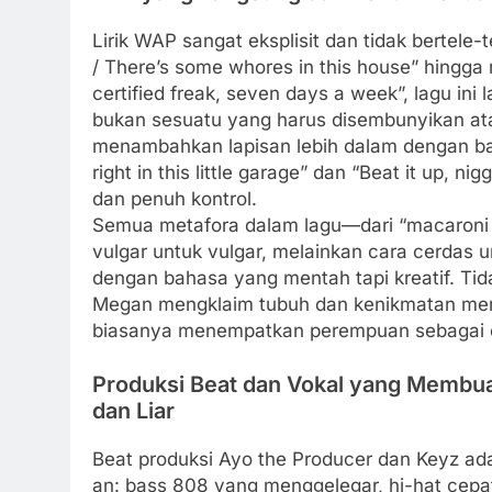
Lirik WAP sangat eksplisit dan tidak bertele-
/ There’s some whores in this house” hingga r
certified freak, seven days a week”, lagu i
bukan sesuatu yang harus disembunyikan ata
menambahkan lapisan lebih dalam dengan bari
right in this little garage” dan “Beat it up, n
dan penuh kontrol.
Semua metafora dalam lagu—dari “macaroni in
vulgar untuk vulgar, melainkan cara cerda
dengan bahasa yang mentah tapi kreatif. Ti
Megan mengklaim tubuh dan kenikmatan mer
biasanya menempatkan perempuan sebagai o
Produksi Beat dan Vokal yang Membu
dan Liar
Beat produksi Ayo the Producer dan Keyz adal
an: bass 808 yang menggelegar, hi-hat cepa