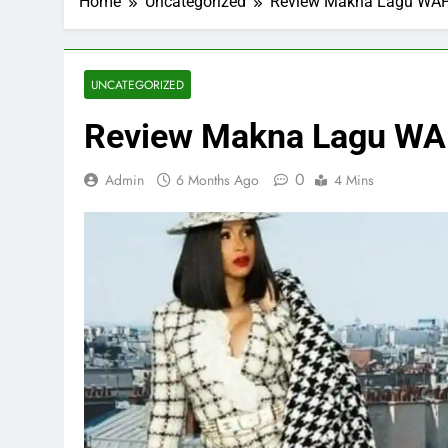
Home
Uncategorized
Review Makna Lagu WAP:
UNCATEGORIZED
Review Makna Lagu WAP
0
Admin
6 Months Ago
4 Mins