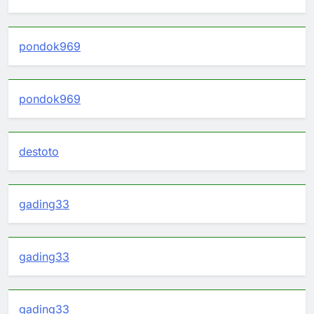
pondok969
pondok969
destoto
gading33
gading33
gading33