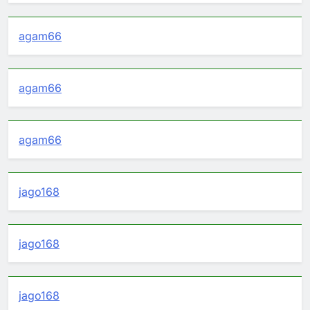
agam66
agam66
agam66
jago168
jago168
jago168