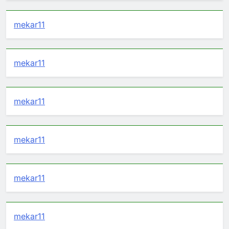
mekar11
mekar11
mekar11
mekar11
mekar11
mekar11