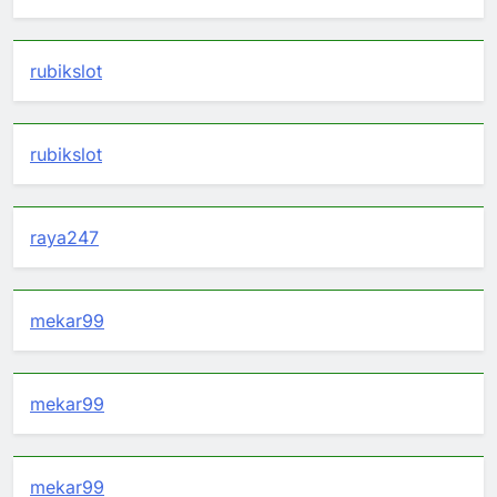
rubikslot
rubikslot
raya247
mekar99
mekar99
mekar99