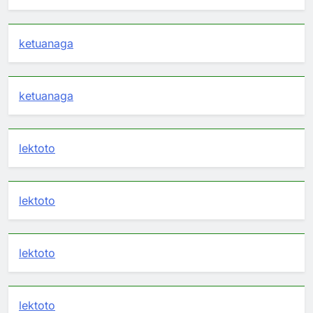
ketuanaga
ketuanaga
lektoto
lektoto
lektoto
lektoto