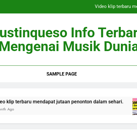
Video klip terbaru 
Berita Musik 
ustinqueso Info Terba
Artis Top Dunia
Mengenai Musik Duni
Penyanyi Pendat
Video klip terbaru 
SAMPLE PAGE
Berita Musik 
Artis Top Dunia
baru mendapat jutaan penonton dalam sehari.