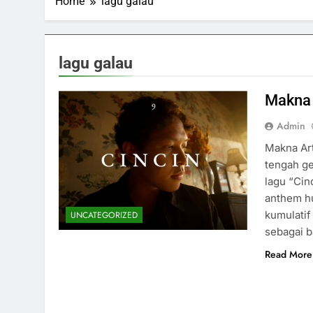
Home
lagu galau
lagu galau
Makna 
Admin
Makna Art
tengah ge
lagu “Cin
anthem hu
kumulatif 
UNCATEGORIZED
sebagai 
Read More