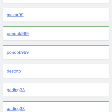
mekar99
pondok969
pondok969
destoto
gading33
gading33