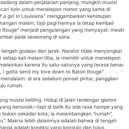
ng sedang dalam perjalanan panjang, mungkin musisi
ncari koin untuk menelepon nomor yang sama di
 of a girl in Louisiana” menggambarkan kehidupan
angan malam, tapi pagi harinya ia tetap kembali
ton Rouge” menjadi pengulangan yang menyayat: meski
tambat pada seseorang di sana.
 tengah godaan dan jarak. Narator tidak menyangkal
i setiap kali malam tiba, ia memilih untuk menelepon
lainkan karena itu satu-satunya yang terasa benar.
h, I gotta send my love down to Baton Rouge”
mendalam: di era sebelum ponsel pintar, panggilan
uju rumah.
g musisi keliling. Hidup di jalan terdengar glamor
yang bersorak—tapi di balik itu ada rasa hampa yang
ge bukan sekadar kota; ia melambangkan “rumah”,
gu”. Makna lebih dalamnya adalah bahwa di tengah
harga adalah koneksi yang konstan dan tulus.