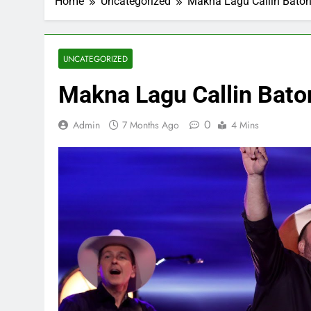
Home
Uncategorized
Makna Lagu Callin Baton
UNCATEGORIZED
Makna Lagu Callin Bato
0
Admin
7 Months Ago
4 Mins