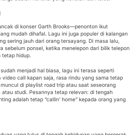
i
uncak di konser Garth Brooks—penonton ikut
ang mudah dihafal. Lagu ini juga populer di kalangan
ng sering jauh dari orang tersayang. Di masa lalu,
sebelum ponsel, ketika menelepon dari bilik telepon
tetap hidup.
udah menjadi hal biasa, lagu ini terasa seperti
a video call kapan saja, rasa rindu yang sama tetap
muncul di playlist road trip atau saat seseorang
atau studi. Pesannya tetap relevan: di tengah
nting adalah tetap “callin’ home” kepada orang yang
induan yang tulus di tengah kehidupan yang bergerak