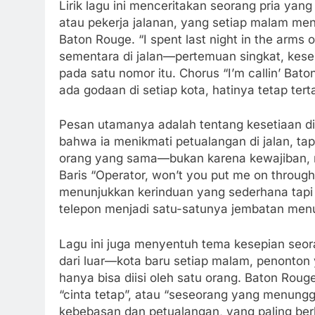
Lirik lagu ini menceritakan seorang pria ya
atau pekerja jalanan, yang setiap malam me
Baton Rouge. “I spent last night in the arms
sementara di jalan—pertemuan singkat, kesen
pada satu nomor itu. Chorus “I’m callin’ Ba
ada godaan di setiap kota, hatinya tetap ter
Pesan utamanya adalah tentang kesetiaan di
bahwa ia menikmati petualangan di jalan, tap
orang yang sama—bukan karena kewajiban, me
Baris “Operator, won’t you put me on throug
menunjukkan kerinduan yang sederhana tapi 
telepon menjadi satu-satunya jembatan men
Lagu ini juga menyentuh tema kesepian seoran
dari luar—kota baru setiap malam, penonton 
hanya bisa diisi oleh satu orang. Baton Rou
“cinta tetap”, atau “seseorang yang menung
kebebasan dan petualangan, yang paling ber