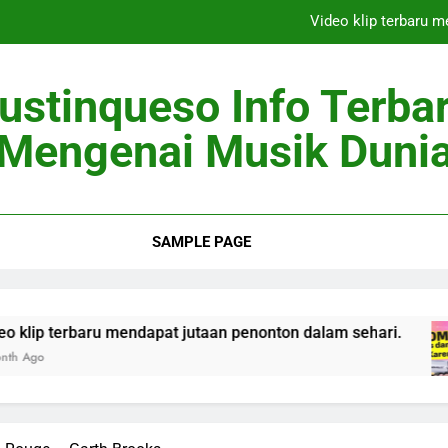
Video klip terbaru 
Berita Musik 
ustinqueso Info Terba
Artis Top Dunia
Mengenai Musik Duni
Penyanyi Pendat
Video klip terbaru 
SAMPLE PAGE
Berita Musik 
Artis Top Dunia
u mendapat jutaan penonton dalam sehari.
Ber
2 Mo