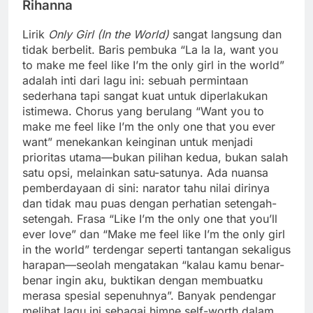
Rihanna
Lirik
Only Girl (In the World)
sangat langsung dan
tidak berbelit. Baris pembuka “La la la, want you
to make me feel like I’m the only girl in the world”
adalah inti dari lagu ini: sebuah permintaan
sederhana tapi sangat kuat untuk diperlakukan
istimewa. Chorus yang berulang “Want you to
make me feel like I’m the only one that you ever
want” menekankan keinginan untuk menjadi
prioritas utama—bukan pilihan kedua, bukan salah
satu opsi, melainkan satu-satunya. Ada nuansa
pemberdayaan di sini: narator tahu nilai dirinya
dan tidak mau puas dengan perhatian setengah-
setengah. Frasa “Like I’m the only one that you’ll
ever love” dan “Make me feel like I’m the only girl
in the world” terdengar seperti tantangan sekaligus
harapan—seolah mengatakan “kalau kamu benar-
benar ingin aku, buktikan dengan membuatku
merasa spesial sepenuhnya”. Banyak pendengar
melihat lagu ini sebagai himne self-worth dalam