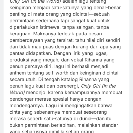
Only Girl (In the World)
adalah lagu tentang
keinginan menjadi satu-satunya yang benar-benar
penting di mata orang yang dicintai—sebuah
permintaan sederhana tapi sangat kuat untuk
diperlakukan istimewa, tanpa saingan, tanpa
keraguan. Maknanya terletak pada pesan
pemberdayaan yang tersirat: tahu nilai diri sendiri
dan tidak mau puas dengan kurang dari apa yang
pantas didapatkan. Dengan lirik yang lugas,
produksi yang megah, dan vokal Rihanna yang
penuh percaya diri, lagu ini berhasil menjadi
anthem tentang self-worth dan keinginan dicintai
secara utuh. Di tengah katalog Rihanna yang
penuh lagu kuat dan berenergi,
Only Girl (In the
World)
menonjol karena kemampuannya membuat
pendengar merasa spesial hanya dengan
mendengarnya. Lagu ini mengingatkan bahwa
cinta yang sebenarnya membuat seseorang
merasa seperti satu-satunya di dunia—dan itu
bukan permintaan berlebihan, melainkan standar
yang seharusnya dimiliki setiap orang.