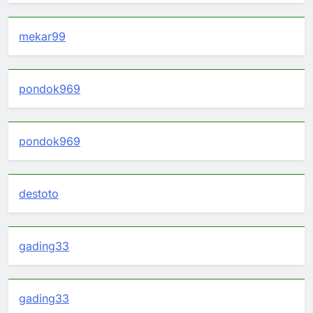
mekar99
pondok969
pondok969
destoto
gading33
gading33