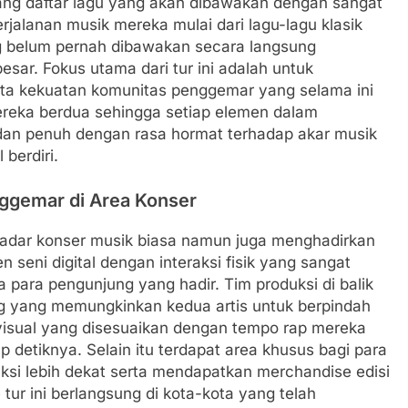
ang daftar lagu yang akan dibawakan dengan sangat
erjalanan musik mereka mulai dari lagu-lagu klasik
ng belum pernah dibawakan secara langsung
sar. Fokus utama dari tur ini adalah untuk
ta kekuatan komunitas penggemar yang selama ini
mereka berdua sehingga setiap elemen dalam
 dan penuh dengan rasa hormat terhadap akar musik
berdiri.
ggemar di Area Konser
ekadar konser musik biasa namun juga menghadirkan
seni digital dengan interaksi fisik yang sangat
 para pengunjung yang hadir. Tim produksi di balik
g yang memungkinkan kedua artis untuk berpindah
k visual yang disesuaikan dengan tempo rap mereka
 detiknya. Selain itu terdapat area khusus bagi para
aksi lebih dekat serta mendapatkan merchandise edisi
tur ini berlangsung di kota-kota yang telah