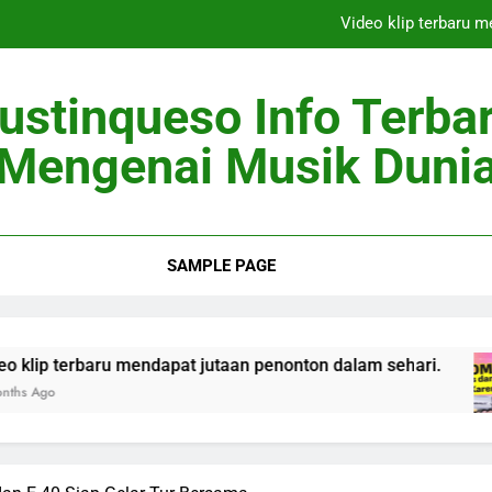
Video klip terbaru 
Berita Musik 
ustinqueso Info Terba
Artis Top Dunia
Mengenai Musik Duni
Penyanyi Pendat
Video klip terbaru 
SAMPLE PAGE
Berita Musik 
Artis Top Dunia
ru mendapat jutaan penonton dalam sehari.
Be
2 