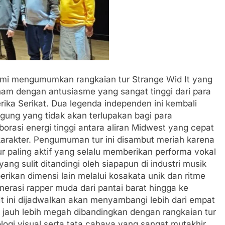
smi mengumumkan rangkaian tur Strange Wid It yang
enam dengan antusiasme yang sangat tinggi dari para
rika Serikat. Dua legenda independen ini kembali
ung yang tidak akan terlupakan bagi para
rasi energi tinggi antara aliran Midwest yang cepat
karakter. Pengumuman tur ini disambut meriah karena
ur paling aktif yang selalu memberikan performa vokal
ang sulit ditandingi oleh siapapun di industri musik
rikan dimensi lain melalui kosakata unik dan ritme
erasi rapper muda dari pantai barat hingga ke
 It ini dijadwalkan akan menyambangi lebih dari empat
 jauh lebih megah dibandingkan dengan rangkaian tur
ogi visual serta tata cahaya yang sangat mutakhir