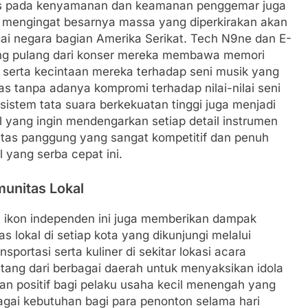
kus pada kenyamanan dan keamanan penggemar juga
a mengingat besarnya massa yang diperkirakan akan
gai negara bagian Amerika Serikat. Tech N9ne dan E-
ang pulang dari konser mereka membawa memori
serta kecintaan mereka terhadap seni musik yang
as tanpa adanya kompromi terhadap nilai-nilai seni
istem tata suara berkekuatan tinggi juga menjadi
il yang ingin mendengarkan setiap detail instrumen
i atas panggung yang sangat kompetitif dan penuh
l yang serba cepat ini.
unitas Lokal
a ikon independen ini juga memberikan dampak
s lokal di setiap kota yang dikunjungi melalui
nsportasi serta kuliner di sekitar lokasi acara
tang dari berbagai daerah untuk menyaksikan idola
n positif bagi pelaku usaha kecil menengah yang
agai kebutuhan bagi para penonton selama hari