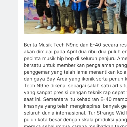
Berita Musik Tech N9ne dan E-40 secara re
akan dimulai pada April dua ribu dua puluh 
pecinta musik hip hop di seluruh penjuru Ame
bersatu untuk memberikan pengalaman pangg
penggemar yang telah lama menantikan kolabo
dan gaya Bay Area yang ikonik serta penuh 
Tech N9ne dikenal sebagai salah satu artis t
yang sangat presisi dengan teknik rap cepat y
saat ini. Sementara itu kehadiran E-40 membe
khasnya yang telah menginspirasi banyak gen
seluruh dunia internasional. Tur Strange Wid
puluh kota besar dengan skala produksi yang
mereka sebelumnya karena melibatkan teknol