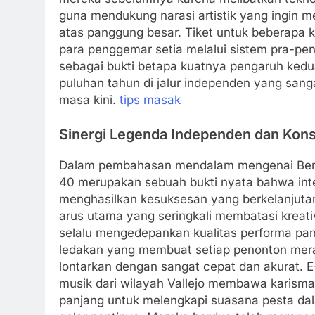
guna mendukung narasi artistik yang ingin m
atas panggung besar. Tiket untuk beberapa k
para penggemar setia melalui sistem pra-pen
sebagai bukti betapa kuatnya pengaruh kedua
puluhan tahun di jalur independen yang sa
masa kini.
tips masak
Sinergi Legenda Independen dan Kons
Dalam pembahasan mendalam mengenai Berita
40 merupakan sebuah bukti nyata bahwa integ
menghasilkan kesuksesan yang berkelanjutan
arus utama yang seringkali membatasi kreati
selalu mengedepankan kualitas performa pan
ledakan yang membuat setiap penonton meras
lontarkan dengan sangat cepat dan akurat. 
musik dari wilayah Vallejo membawa karisma 
panjang untuk melengkapi suasana pesta da