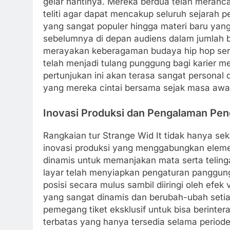
gelar nantinya. Mereka berdua telah meranc
teliti agar dapat mencakup seluruh sejarah p
yang sangat populer hingga materi baru ya
sebelumnya di depan audiens dalam jumlah be
merayakan keberagaman budaya hip hop ser
telah menjadi tulang punggung bagi karier 
pertunjukan ini akan terasa sangat personal
yang mereka cintai bersama sejak masa awal 
Inovasi Produksi dan Pengalaman Pen
Rangkaian tur Strange Wid It tidak hanya s
inovasi produksi yang menggabungkan elemen 
dinamis untuk memanjakan mata serta telinga
layar telah menyiapkan pengaturan panggun
posisi secara mulus sambil diiringi oleh efe
yang sangat dinamis dan berubah-ubah setiap
pemegang tiket eksklusif untuk bisa berinter
terbatas yang hanya tersedia selama periode 