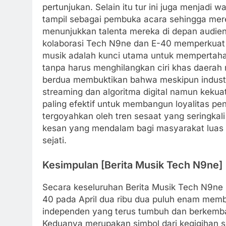
pertunjukan. Selain itu tur ini juga menjadi 
tampil sebagai pembuka acara sehingga me
menunjukkan talenta mereka di depan audien
kolaborasi Tech N9ne dan E-40 memperkuat 
musik adalah kunci utama untuk mempertaha
tanpa harus menghilangkan ciri khas daera
berdua membuktikan bahwa meskipun industr
streaming dan algoritma digital namun kekua
paling efektif untuk membangun loyalitas p
tergoyahkan oleh tren sesaat yang seringkal
kesan yang mendalam bagi masyarakat luas
sejati.
Kesimpulan [Berita Musik Tech N9ne]
Secara keseluruhan Berita Musik Tech N9ne 
40 pada April dua ribu dua puluh enam mem
independen yang terus tumbuh dan berkemban
Keduanya merupakan simbol dari kegigihan 