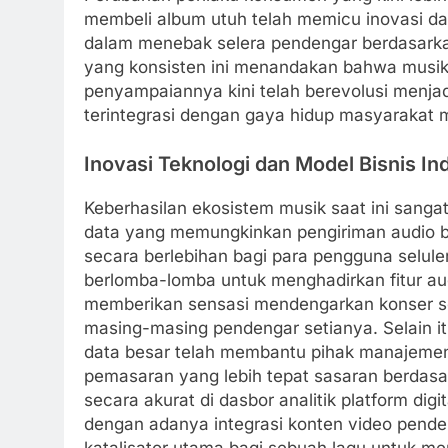
membeli album utuh telah memicu inovasi d
dalam menebak selera pendengar berdasarkan
yang konsisten ini menandakan bahwa musik
penyampaiannya kini telah berevolusi menjad
terintegrasi dengan gaya hidup masyarakat m
Inovasi Teknologi dan Model Bisnis Ind
Keberhasilan ekosistem musik saat ini sang
data yang memungkinkan pengiriman audio be
secara berlebihan bagi para pengguna seluler
berlomba-lomba untuk menghadirkan fitur audi
memberikan sensasi mendengarkan konser s
masing-masing pendengar setianya. Selain
data besar telah membantu pihak manajemen 
pemasaran yang lebih tepat sasaran berdasa
secara akurat di dasbor analitik platform di
dengan adanya integrasi konten video pendek
katalisator utama bagi sebuah lagu untuk m