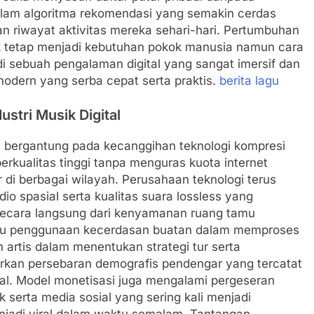
alam algoritma rekomendasi yang semakin cerdas
 riwayat aktivitas mereka sehari-hari. Pertumbuhan
 tetap menjadi kebutuhan pokok manusia namun cara
i sebuah pengalaman digital yang sangat imersif dan
odern yang serba cepat serta praktis.
berita lagu
ustri Musik Digital
at bergantung pada kecanggihan teknologi kompresi
rkualitas tinggi tanpa menguras kuota internet
 di berbagai wilayah. Perusahaan teknologi terus
o spasial serta kualitas suara lossless yang
ecara langsung dari kenyamanan ruang tamu
 itu penggunaan kecerdasan buatan dalam memproses
artis dalam menentukan strategi tur serta
rkan persebaran demografis pendengar yang tercatat
gital. Model monetisasi juga mengalami pergeseran
 serta media sosial yang sering kali menjadi
enjadi viral dalam waktu semalam. Tantangan