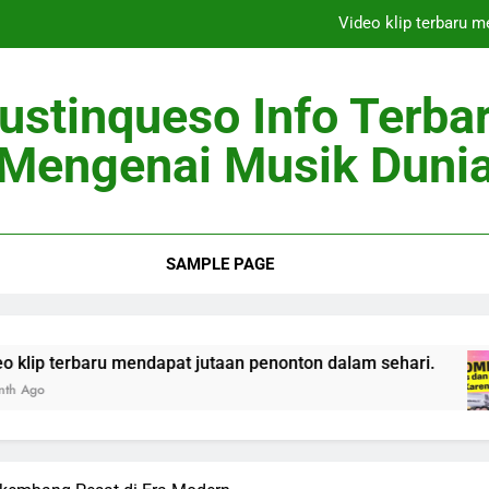
Video klip terbaru 
Berita Musik 
ustinqueso Info Terba
Artis Top Dunia
Mengenai Musik Duni
Penyanyi Pendat
Video klip terbaru 
SAMPLE PAGE
Berita Musik 
Artis Top Dunia
ru mendapat jutaan penonton dalam sehari.
Be
2 M