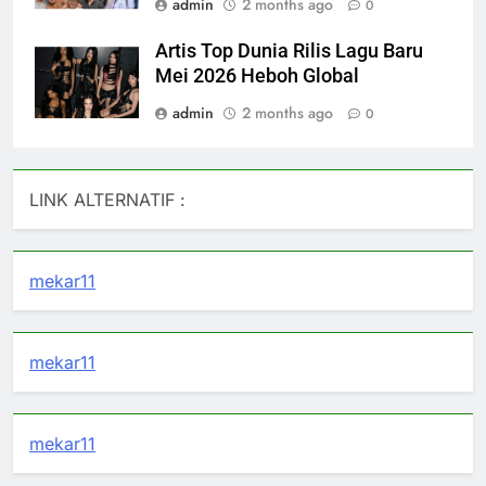
admin
2 months ago
0
Artis Top Dunia Rilis Lagu Baru
Mei 2026 Heboh Global
admin
2 months ago
0
LINK ALTERNATIF :
mekar11
mekar11
mekar11