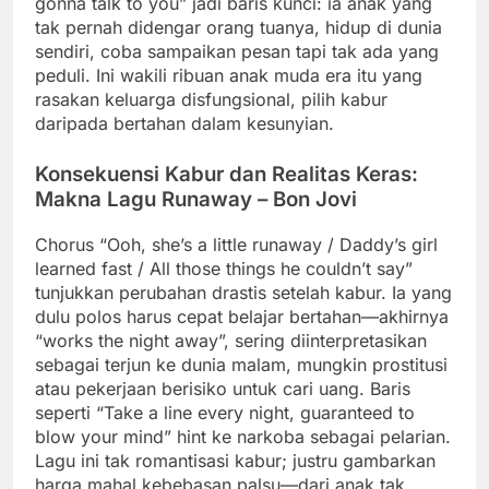
gonna talk to you” jadi baris kunci: ia anak yang
tak pernah didengar orang tuanya, hidup di dunia
sendiri, coba sampaikan pesan tapi tak ada yang
peduli. Ini wakili ribuan anak muda era itu yang
rasakan keluarga disfungsional, pilih kabur
daripada bertahan dalam kesunyian.
Konsekuensi Kabur dan Realitas Keras:
Makna Lagu Runaway – Bon Jovi
Chorus “Ooh, she’s a little runaway / Daddy’s girl
learned fast / All those things he couldn’t say”
tunjukkan perubahan drastis setelah kabur. Ia yang
dulu polos harus cepat belajar bertahan—akhirnya
“works the night away”, sering diinterpretasikan
sebagai terjun ke dunia malam, mungkin prostitusi
atau pekerjaan berisiko untuk cari uang. Baris
seperti “Take a line every night, guaranteed to
blow your mind” hint ke narkoba sebagai pelarian.
Lagu ini tak romantisasi kabur; justru gambarkan
harga mahal kebebasan palsu—dari anak tak