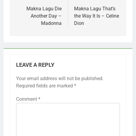
navigation
Makna Lagu Die
Makna Lagu That’s
Another Day –
the Way It Is – Celine
Madonna
Dion
LEAVE A REPLY
Your email address will not be published.
Required fields are marked
*
Comment
*