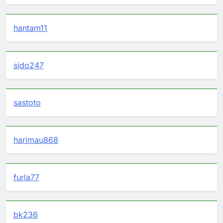
hantam11
sido247
sastoto
harimau868
furla77
bk236