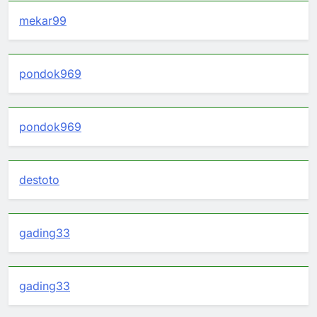
mekar99
pondok969
pondok969
destoto
gading33
gading33