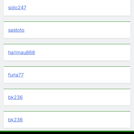
sido247
sastoto
harimau868
furla77
bk236
bk236